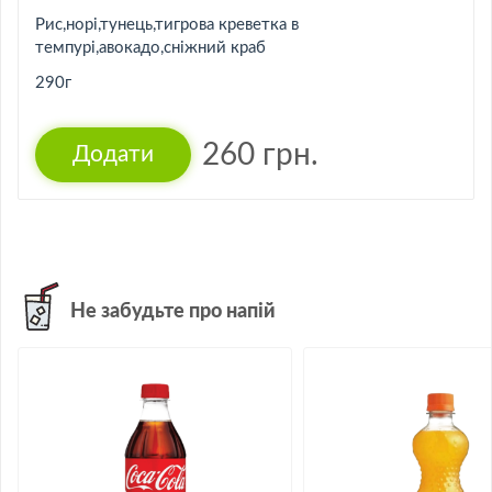
Рис,норі,тунець,тигрова креветка в
темпурі,авокадо,сніжний краб
290г
260
грн.
Не забудьте про напій