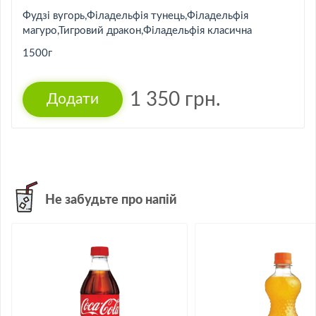
Фудзі вугорь,Філадельфія тунець,Філадельфія
магуро,Тигровий дракон,Філадельфія класична
1500г
1 350
грн.
Не забудьте про напій