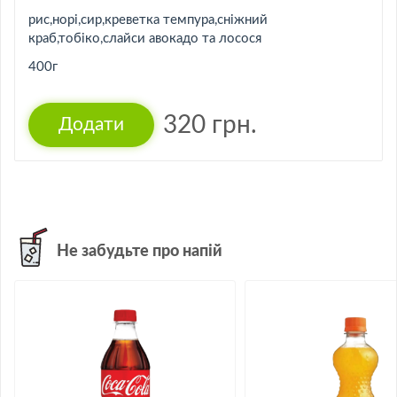
рис,норі,сир,креветка темпура,сніжний
краб,тобіко,слайси авокадо та лосося
400г
320
грн.
Не забудьте про напій