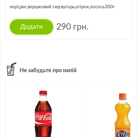
норі,рис,вершковий сир,вугорь,огірок,лосось300г
290
грн.
Не забудьте про напій