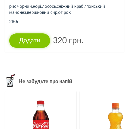
рис чорний,норі,лосось,сніжний краб,японський
майонез,вершковий сир,огірок
280г
320
грн.
Не забудьте про напій