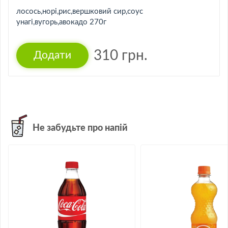
лосось,норі,рис,вершковий сир,соус
унагі,вугорь,авокадо 270г
310
грн.
Не забудьте про напій