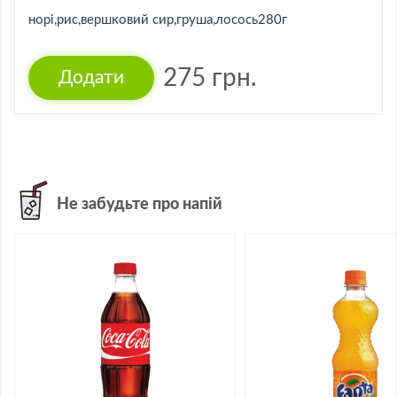
норі,рис,вершковий сир,груша,лосось280г
275
грн.
Не забудьте про напій